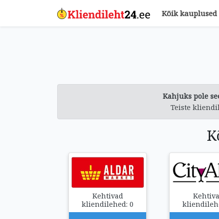
Kõik kauplused
Kahjuks pole see
Teiste kliendi
K
Kehtivad
Kehtiv
kliendilehed: 0
kliendileh