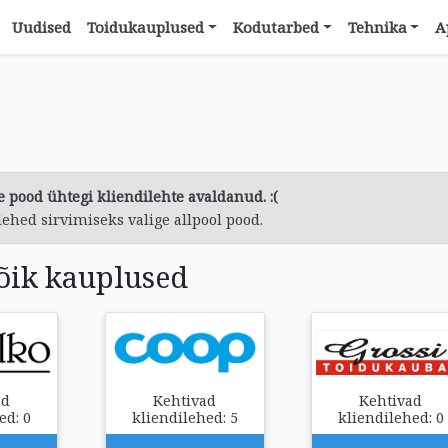
Uudised
Toidukauplused
Kodutarbed
Tehnika
A
 pood ühtegi kliendilehte avaldanud. :(
lehed sirvimiseks valige allpool pood.
õik kauplused
ad
Kehtivad
Kehtivad
ed: 0
kliendilehed: 5
kliendilehed: 0