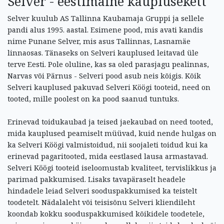
Selver - eestimaine kauplusekett
Selver kuulub AS Tallinna Kaubamaja Gruppi ja sellele
pandi alus 1995. aastal. Esimene pood, mis avati kandis
nime Punane Selver, mis asus Tallinnas, Lasnamäe
linnaosas. Tänaseks on Selveri kauplused leitavad üle
terve Eesti. Pole oluline, kas sa oled parasjagu pealinnas,
Narvas või Pärnus - Selveri pood asub neis kõigis. Kõik
Selveri kauplused pakuvad Selveri Köögi tooteid, need on
tooted, mille poolest on ka pood saanud tuntuks.
Erinevad toidukaubad ja teised jaekaubad on need tooted,
mida kauplused peamiselt müüvad, kuid nende hulgas on
ka Selveri Köögi valmistoidud, nii soojaleti toidud kui ka
erinevad pagaritooted, mida eestlased lausa armastavad.
Selveri Köögi tooteid iseloomustab kvaliteet, tervislikkus ja
parimad pakkumised. Lisaks tavapäraselt headele
hindadele leiad Selveri sooduspakkumised ka teistelt
toodetelt. Nädalaleht või teisisõnu Selveri kliendileht
koondab kokku sooduspakkumised kõikidele toodetele,