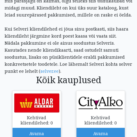
mis parasjagu on käimas, olgu selleks siis toidukaubad või
midagi muud. Kliendileht on kui üks suur kataloog, kust
leiad suurepärased pakkumised, millele on raske ei öelda.
Kui Selveri kliendilehed ei jõua sinu postkasti, siis haara
kliendileht järgmine kord poest kaasa või vaata siit.
Nädala pakkumine ei ole ainus soodustus Selveris.
Kasutades nende kliendikaarti, saad ostudelt samuti
soodustus, lisaks on püsiklientidele eraldi pakkumised
konkreetsetele toodetele. Loe lähemalt Selveri kohta selver
punkt ee lehelt (
selver.ee
).
Kõik kauplused
Kehtivad
Kehtivad
kliendilehed: 0
kliendilehed: 0
Avama
Avama